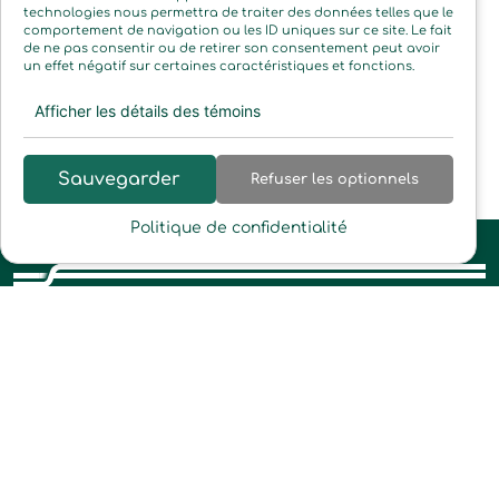
technologies nous permettra de traiter des données telles que le
comportement de navigation ou les ID uniques sur ce site. Le fait
de ne pas consentir ou de retirer son consentement peut avoir
un effet négatif sur certaines caractéristiques et fonctions.
Afficher les détails des témoins
Sauvegarder
Refuser les optionnels
Politique de confidentialité
Abonnez-vous à
notre infolettre
Soyez à l’affût de nos événements, concours,
promotions et toutes les nouveautés Filgo! Vous
pouvez vous désabonner à tout moment.